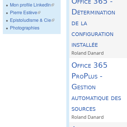
Office 365 -
Mon profile LinkedIn
(le lien est externe)
Détermination
Pierre Estève
(le lien est externe)
Epistoludisme & Cie
(le lien est externe)
de la
Photographies
configuration
installée
Roland Danard
Office 365
ProPlus -
Gestion
automatique des
sources
Roland Danard