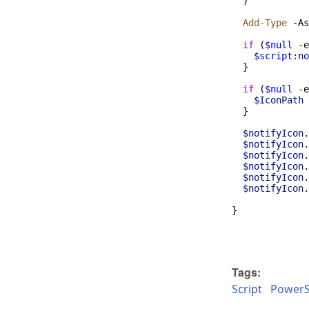
  )
  Add-Type
-
As
  if
 (
$null
-e
    $
script
:no
  }
  if
 (
$null
-e
    $IconPath
  }
  $notifyIcon.
  $notifyIcon.
  $notifyIcon.
  $notifyIcon.
  $notifyIcon.
  $notifyIcon.
} 
Tags:
Script
PowerS