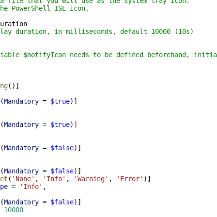
a file that you will use as the system tray icon. 
he PowerShell ISE icon.
uration
lay duration, in milliseconds, default 10000 (10s)
iable $notifyIcon
needs to be defined beforehand, initia
ng
()]
(
Mandatory
=
$true
)]
(
Mandatory
=
$true
)]
(
Mandatory
=
$false
)]
(
Mandatory
=
$false
)]
et
(
'None'
,
'Info'
,
'Warning'
,
'Error'
)]
pe
=
'Info'
,
(
Mandatory
=
$false
)]
10000