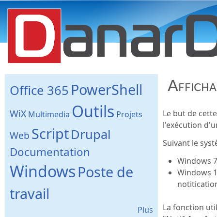
danard.net
Afficha
PowerShell
Office 365
Outils
WiX
Le but de cett
Multimedia
Projets
l'exécution d'u
Script
Drupal
Web
Suivant le syst
Documentation
Windows 7 
Windows
Poste de
Windows 10
notiticatio
travail
La fonction uti
Plus