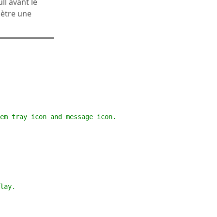
ull avant le
mètre une
em tray icon and message icon.
lay. 