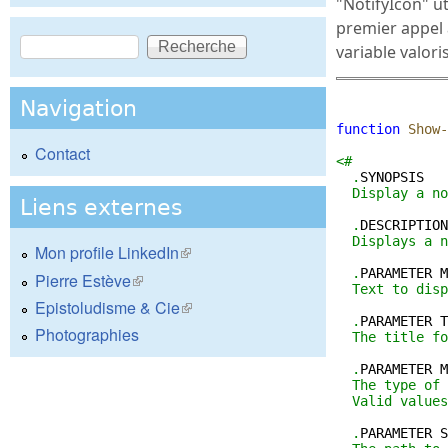
"NotifyIcon" uti
premier appel 
Recherche
variable valoris
Formulaire de recherche
Navigation
function
Show-
Contact
<#
  .
SYNOPSIS
  Display a no
Liens externes
  .
DESCRIPTION
  Displays a n
Mon profile LinkedIn
(le lien est externe)
  .
PARAMETER
M
Pierre Estève
(le lien est externe)
  Text to disp
Epistoludisme & Cie
(le lien est externe)
  .
PARAMETER
T
Photographies
  The title fo
  .
PARAMETER
M
  The type of 
  Valid values
  .
PARAMETER
S