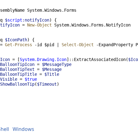
semblyName System.Windows.Forms
q
$
script
:notifyIcon
) {
tifyIcon 
=
New-Object
 System.Windows.Forms.NotifyIcon
q
$IconPath
) {
=
Get-Process
-
id $pid 
|
Select-Object
-
ExpandProperty P
Icon
=
 [
System.Drawing.Icon
]::ExtractAssociatedIcon(
$Ico
BalloonTipIcon
=
$MessageType
BalloonTipText
=
$Message
BalloonTipTitle
=
$Title
Visible
=
$true
ShowBalloonTip
(
$Timeout
)
hell
Windows