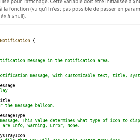
lisé pour l'affichage. Cette variable doit être initialisée à $n
à la fonction (vu qu'il n'est pas possible de passer en para
ée à $null).
Notification
 {
tification message in the notification area.
otification message, with customizable text, title, syst
essage
lay
itle
r the message balloon.
essageType
message. This value determines what type of icon to disp
 are Info, Warning, Error, None.
ysTrayIcon