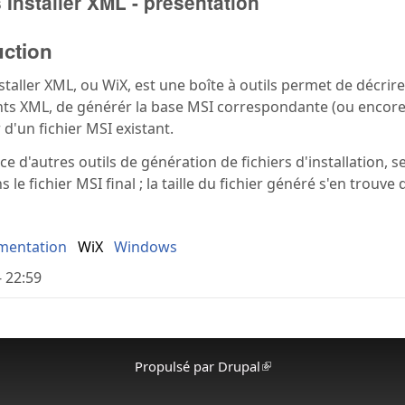
Installer XML - présentation
uction
taller XML, ou WiX, est une boîte à outils permet de décrir
s XML, de générér la base MSI correspondante (ou encore 
 d'un fichier MSI existant.
nce d'autres outils de génération de fichiers d'installation,
s le fichier MSI final ; la taille du fichier généré s'en trouve
mentation
WiX
Windows
- 22:59
Propulsé par
Drupal
(le lien est externe)