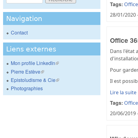
Formulaire de recherche
Tags:
Offic
28/01/2020 
Navigation
Contact
Office 3
Liens externes
Dans l'état 
d'installati
Mon profile LinkedIn
(le lien est externe)
Pour garder 
Pierre Estève
(le lien est externe)
Epistoludisme & Cie
(le lien est externe)
Il est possi
Photographies
Lire la suite
Tags:
Offic
20/06/2019 