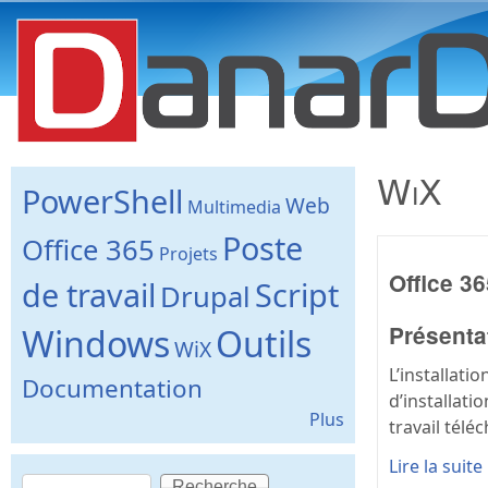
danard.net
WiX
PowerShell
Web
Multimedia
Poste
Office 365
Projets
Office 3
de travail
Script
Drupal
Présenta
Windows
Outils
WiX
L’installati
Documentation
d’installati
Plus
travail tél
Lire la suite
Recherche