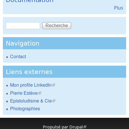
Plus
Recherche
Formulaire de recherche
Navigation
Contact
Liens externes
Mon profile LinkedIn
(le lien est externe)
Pierre Estève
(le lien est externe)
Epistoludisme & Cie
(le lien est externe)
Photographies
Propulsé par
Drupal
(le lien est externe)