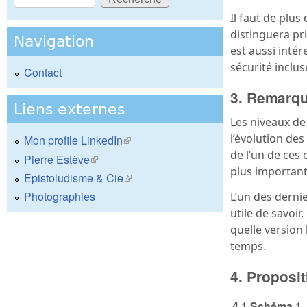
Formulaire de recherche
Il faut de plus
distinguera pr
Navigation
est aussi inté
sécurité inclus
Contact
3. Remarq
Liens externes
Les niveaux de
l’évolution de
Mon profile LinkedIn
(le lien est externe)
de l’un de ces
Pierre Estève
(le lien est externe)
plus importan
Epistoludisme & Cie
(le lien est externe)
Photographies
L’un des dernie
utile de savoir
quelle version 
temps.
4. Proposi
4.1 Schéma 1