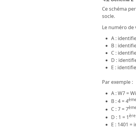
Ce schéma perm
socle.
Le numéro de v
A : identif
B : identif
C : identif
D : identif
E : identif
Par exemple :
A : W7 = W
èm
B : 4 = 4
èm
C : 7 = 7
ère
D : 1 = 1
E : 1401 = 