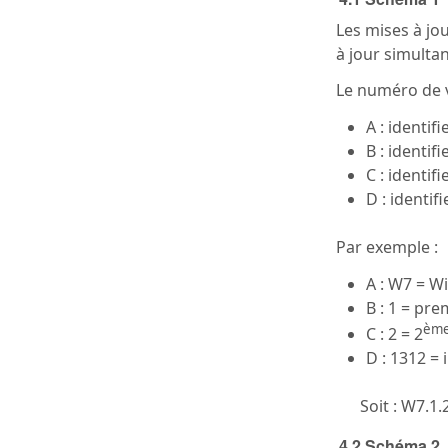
Les mises à jo
à jour simulta
Le numéro de v
A : identif
B : identif
C : identif
D : identif
Par exemple :
A : W7 = W
B : 1 = pr
èm
C : 2 = 2
D : 1312 =
Soit : W7.1.
4.2 Schéma 2