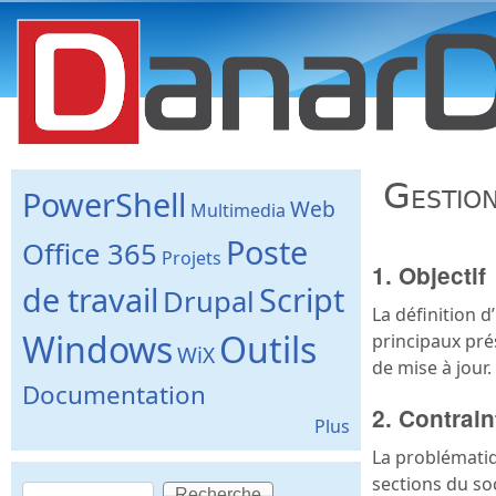
danard.net
Gestion
PowerShell
Web
Multimedia
Poste
Office 365
Projets
1. Objectif
de travail
Script
Drupal
La définition 
Windows
Outils
principaux prés
WiX
de mise à jour.
Documentation
2. Contrain
Plus
La problématiq
sections du soc
Recherche