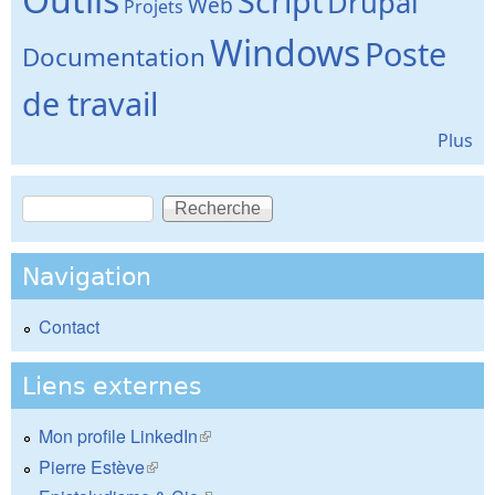
Script
Drupal
Web
Projets
Windows
Poste
Documentation
de travail
Plus
Recherche
Formulaire de recherche
Navigation
Contact
Liens externes
Mon profile LinkedIn
(le lien est externe)
Pierre Estève
(le lien est externe)