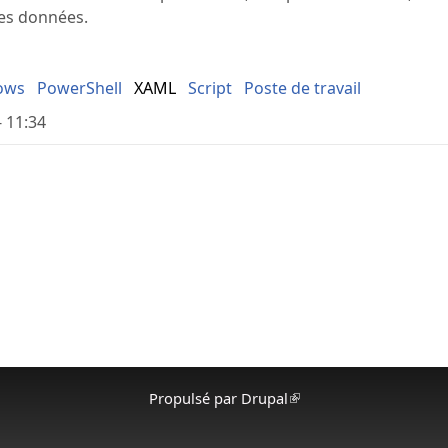
es données.
ows
PowerShell
XAML
Script
Poste de travail
- 11:34
Propulsé par
Drupal
(le lien est externe)