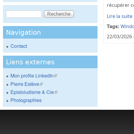
récupérer c
Recherche
Lire la suite
Formulaire de recherche
Tags:
Wind
Navigation
22/03/2026 
Contact
Liens externes
Mon profile LinkedIn
(le lien est externe)
Pierre Estève
(le lien est externe)
Epistoludisme & Cie
(le lien est externe)
Photographies