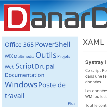
danard.net
XAML
PowerShell
Office 365
Outils
WiX
Multimedia
Projets
Systray I
Script
Drupal
Web
Ce script Po
Documentation
dans une fe
Windows
données.
Poste de
Les données
travail
WMI ou lect
Plus
Tout le cont