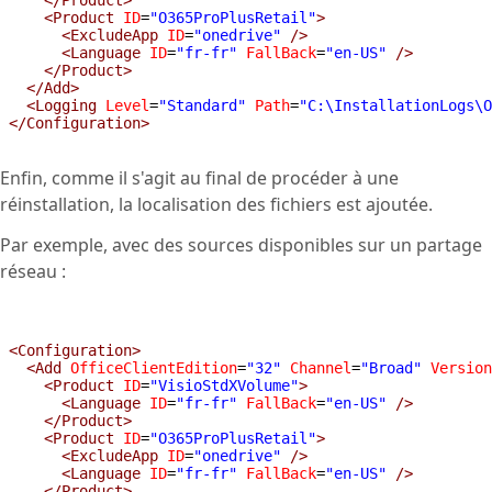
    </Product>
    <Product
ID
=
"O365ProPlusRetail"
>
      <ExcludeApp
ID
=
"onedrive"
/>
      <Language
ID
=
"fr-fr"
FallBack
=
"en-US"
/>
    </Product>
  </Add>
  <Logging
Level
=
"Standard"
Path
=
"C:\InstallationLogs\O
</Configuration>
Enfin, comme il s'agit au final de procéder à une
réinstallation, la localisation des fichiers est ajoutée.
Par exemple, avec des sources disponibles sur un partage
réseau :
<Configuration>
  <Add
OfficeClientEdition
=
"32"
Channel
=
"Broad"
Version
    <Product
ID
=
"VisioStdXVolume"
>
      <Language
ID
=
"fr-fr"
FallBack
=
"en-US"
/>
    </Product>
    <Product
ID
=
"O365ProPlusRetail"
>
      <ExcludeApp
ID
=
"onedrive"
/>
      <Language
ID
=
"fr-fr"
FallBack
=
"en-US"
/>
    </Product>