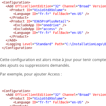
<Configuration>
  <Add
OfficeClientEdition
=
"32"
Channel
=
"Broad"
Version
    <Product
ID
=
"VisioStdXVolume"
>
      <Language
ID
=
"fr-fr"
FallBack
=
"en-US"
/>
    </Product>
    <Product
ID
=
"O365ProPlusRetail"
>
      <ExcludeApp
ID
=
"onedrive"
/>
      <ExcludeApp
ID
=
"access"
/>
      <Language
ID
=
"fr-fr"
FallBack
=
"en-US"
/>
    </Product>
  </Add>
  <Logging
Level
=
"Standard"
Path
=
"C:\InstallationLogs\O
</Configuration>
Cette configuration est alors mise à jour pour tenir compte
des ajouts ou suppressions demandés.
Par exemple, pour ajouter Access :
<Configuration>
  <Add
OfficeClientEdition
=
"32"
Channel
=
"Broad"
Version
    <Product
ID
=
"VisioStdXVolume"
>
      <Language
ID
=
"fr-fr"
FallBack
=
"en-US"
/>