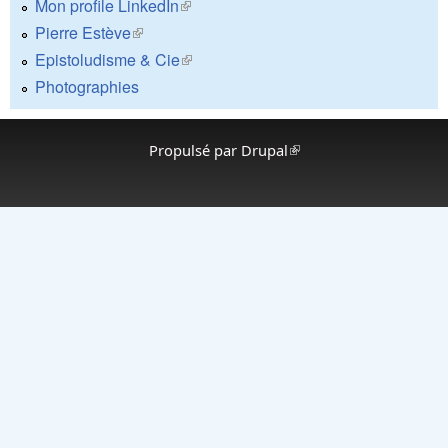
Mon profile LinkedIn
(le lien est externe)
Pierre Estève
(le lien est externe)
Epistoludisme & Cie
(le lien est externe)
Photographies
Propulsé par
Drupal
(le lien est externe)