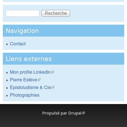
Recherche
Formulaire de recherche
Navigation
Contact
Liens externes
Mon profile LinkedIn
(le lien est externe)
Pierre Estève
(le lien est externe)
Epistoludisme & Cie
(le lien est externe)
Photographies
Propulsé par
Drupal
(le lien est externe)