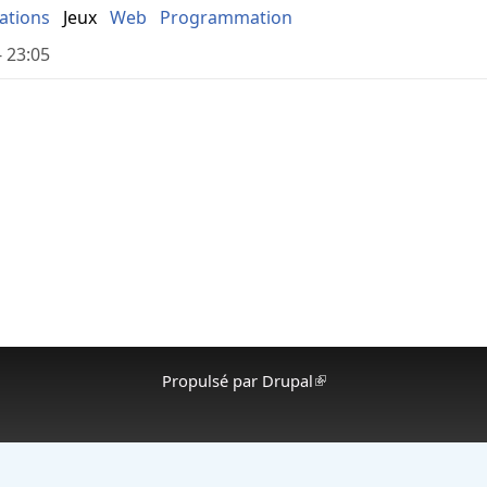
sations
Jeux
Web
Programmation
- 23:05
Propulsé par
Drupal
(le lien est externe)