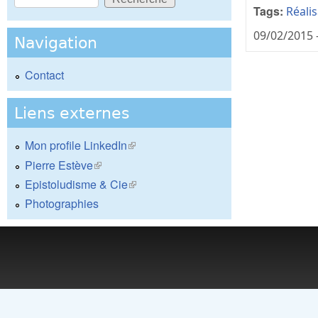
Formulaire de recherche
Tags:
Réali
09/02/2015 
Navigation
Contact
Liens externes
Mon profile LinkedIn
(le lien est externe)
Pierre Estève
(le lien est externe)
Epistoludisme & Cie
(le lien est externe)
Photographies