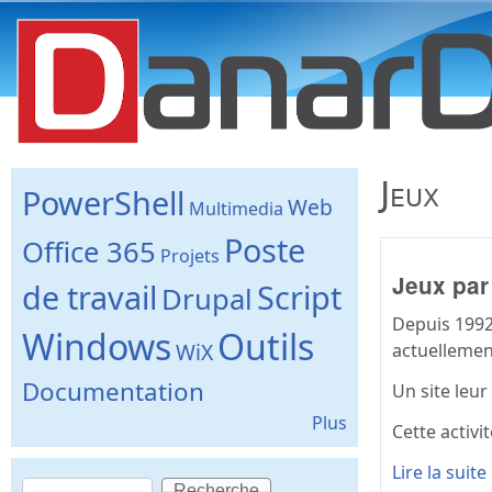
danard.net
Jeux
PowerShell
Web
Multimedia
Poste
Office 365
Projets
Jeux par
de travail
Script
Drupal
Depuis 1992
Windows
Outils
WiX
actuellemen
Documentation
Un site leur
Plus
Cette activi
Lire la suite
Recherche