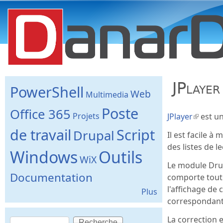
danard.net
JPlayer
PowerShell
Web
Multimedia
Poste
Office 365
Projets
JPlayer
(le lien
est un
de travail
Script
Drupal
Il est facile à
des listes de l
Windows
Outils
WiX
Le module Drup
Documentation
comporte toute
l'affichage de 
Plus
correspondante
Recherche
La correction e