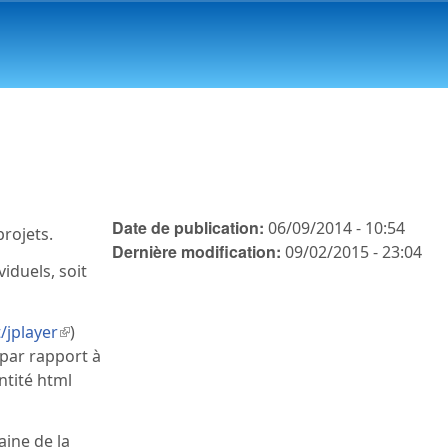
Date de publication:
06/09/2014 - 10:54
projets.
Dernière modification:
09/02/2015 - 23:04
iduels, soit
/jplayer
(le lien est externe)
)
 par rapport à
entité html
aine de la