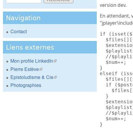
Formulaire de recherche
version dev.
En attendant, v
Navigation
"jplayer\includ
Contact
if (isset($
  $files[][
  $extensio
Liens externes
  $playlist
  //$playli
Mon profile LinkedIn
(le lien est externe)
  $num++;

}

Pierre Estève
(le lien est externe)
elseif (iss
Epistoludisme & Cie
(le lien est externe)
  $files[][
Photographies
  if ($post
    $files[
  }

  $extensio
  $playlist
  //$playli
  $num++;

}
