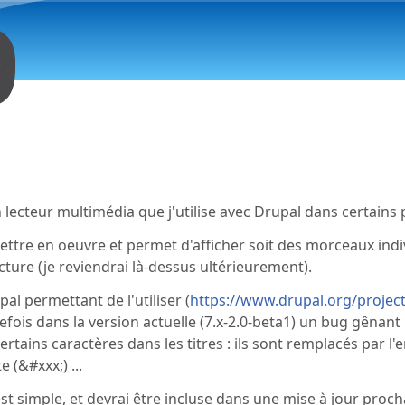
Aller au contenu principal
 est externe)
 lecteur multimédia que j'utilise avec Drupal dans certains 
 mettre en oeuvre et permet d'afficher soit des morceaux indiv
ecture (je reviendrai là-dessus ultérieurement).
al permettant de l'utiliser (
https://www.drupal.org/project
fois dans la version actuelle (7.x-2.0-beta1) un bug gênant
certains caractères dans les titres : ils sont remplacés par l'
 (&#xxx;) ...
st simple, et devrai être incluse dans une mise à jour proch