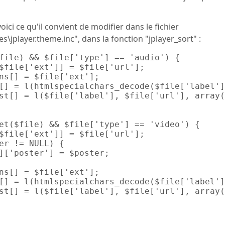
oici ce qu'il convient de modifier dans le fichier
es\jplayer.theme.inc", dans la fonction "jplayer_sort" :
file) && $file['type'] == 'audio') {

$file['ext']] = $file['url'];

ns[] = $file['ext'];

[] = l(htmlspecialchars_decode($file['label']
st[] = l($file['label'], $file['url'], array(
et($file) && $file['type'] == 'video') {

$file['ext']] = $file['url'];

er != NULL) {

]['poster'] = $poster;

ns[] = $file['ext'];

[] = l(htmlspecialchars_decode($file['label']
st[] = l($file['label'], $file['url'], array(